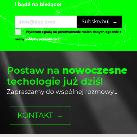
i bądź na bieżąco!
Subskrybuj
Wyrażam zgodę na przetwarzanie moich danych zgodnie z
naszą
polityką prywatności
.
Postaw na
nowoczesne
techologie już dziś!
Zapraszamy do wspólnej rozmowy...
KONTAKT