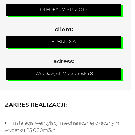
OLEOFARM SP. Z O.O.
client
:
ERBUD S.A.
adress
:
Wrocław, ul. Mokronoska 8
ZAKRES REALIZACJI:
Instalacja wentylacji mechanicznej o łącznym
wydatku 25 000m3/h