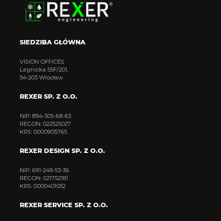
SIEDZIBA GŁÓWNA
VISION OFFICES
Legnicka 55F/201,
54-203 Wrocław
REXER SP. Z O.O.
NIP: 894-305-68-63
REGON: 022525027
KRS: 0000905765
REXER DESIGN SP. Z O.O.
NIP: 691-249-53-36
REGON: 021752181
KRS: 0000401052
REXER SERVICE SP. Z O.O.