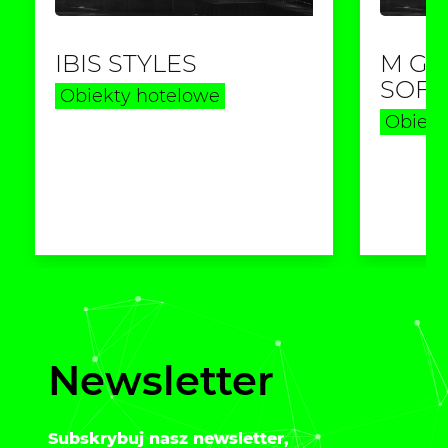
IBIS STYLES
M GA
SOFI
Obiekty hotelowe
Obiekt
Newsletter
Subskrybuj nasz newsletter,