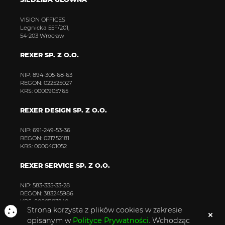
VISION OFFICES
Legnicka 55F/201,
54-203 Wrocław
REXER SP. Z O.O.
NIP: 894-305-68-63
REGON: 022525027
KRS: 0000905765
REXER DESIGN SP. Z O.O.
NIP: 691-249-53-36
REGON: 021752181
KRS: 0000401052
REXER SERVICE SP. Z O.O.
NIP: 583-335-33-28
REGON: 383245986
KRS: 0000783240
Strona korzysta z plików cookies w zakresie
opisanym w
Polityce Prywatności
. Wchodząc