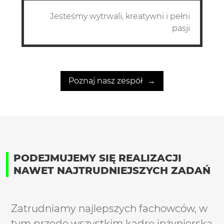
Jesteśmy wytrwali, kreatywni i pełni
pasji
Poznaj nasz zespół
PODEJMUJEMY SIĘ REALIZACJI
NAWET NAJTRUDNIEJSZYCH ZADAŃ
Zatrudniamy najlepszych fachowców, w
tym przede wszystkim kadrę inżynierską